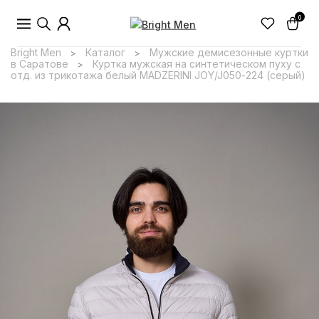
0
Bright Men
Каталог
Мужские демисезонные куртки
>
>
в Саратове
Куртка мужская на синтетическом пуху с
>
отд. из трикотажа белый MADZERINI JOY/J050-224 (серый)