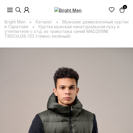
0
Bright Men
Каталог
Мужские демисезонные куртки
>
>
в Саратове
Куртка мужская нанатуральном пуху и
>
утеплителе с отд. из трикотажа синий MADZERINI
TIRSO/U26-133 (тёмно-зелёный)