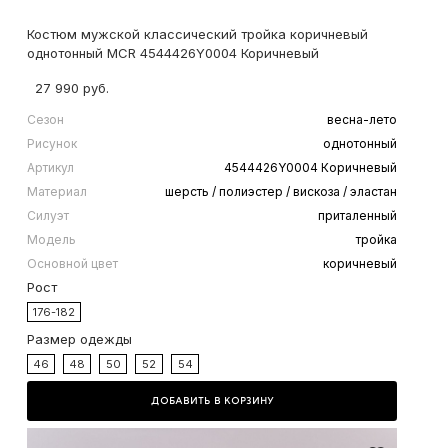
Костюм мужской классический тройка коричневый
однотонный MCR 4544426Y0004 Коричневый
27 990 руб.
Сезон
весна-лето
Рисунок
однотонный
Артикул
4544426Y0004 Коричневый
Материал
шерсть / полиэстер / вискоза / эластан
Силуэт
приталенный
Модель
тройка
Основной цвет
коричневый
Рост
176-182
Размер одежды
46
48
50
52
54
ДОБАВИТЬ В КОРЗИНУ