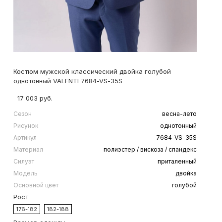
Костюм мужской классический двойка голубой
однотонный VALENTI 7684-VS-35S
17 003 руб.
Сезон
весна-лето
Рисунок
однотонный
Артикул
7684-VS-35S
Материал
полиэстер / вискоза / спандекс
Силуэт
приталенный
Модель
двойка
Основной цвет
голубой
Рост
176-182
182-188