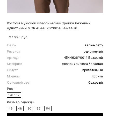
Костюм мужской классический тройка бежевый
однотонный MCR 4544626Y0014 Бежевый
27 990 руб.
Сезон
весна-лето
Рисунок
однотонный
Артикул
4544626Y0014 Бежевый
Материал
хлопок / вискоза / эластан
Силуэт
приталенный
Модель
тройка
Основной цвет
бежевый
Рост
176-182
Размер одежды
46
48
50
52
54