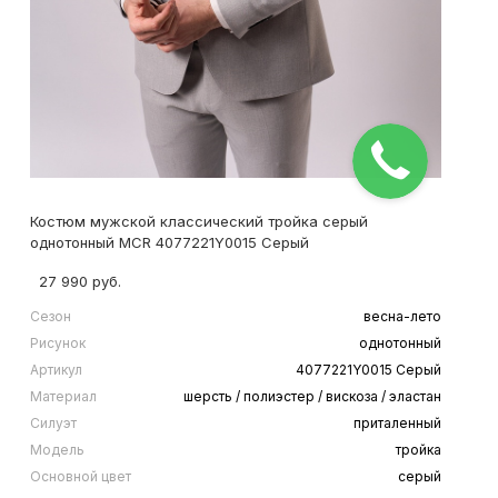
Костюм мужской классический тройка серый
однотонный MCR 4077221Y0015 Серый
27 990 руб.
Сезон
весна-лето
Рисунок
однотонный
Артикул
4077221Y0015 Серый
Материал
шерсть / полиэстер / вискоза / эластан
Силуэт
приталенный
Модель
тройка
Основной цвет
серый