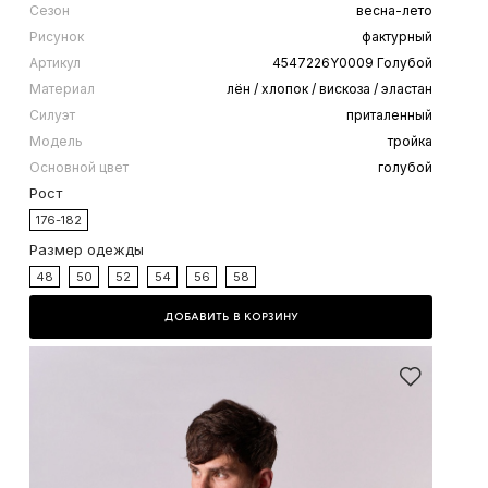
Сезон
весна-лето
Рисунок
фактурный
Артикул
4547226Y0009 Голубой
Материал
лён / хлопок / вискоза / эластан
Силуэт
приталенный
Модель
тройка
Основной цвет
голубой
Рост
176-182
Размер одежды
48
50
52
54
56
58
ДОБАВИТЬ В КОРЗИНУ