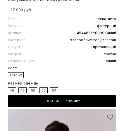
27 990 руб.
Сезон
весна-лето
Рисунок
фактурный
Артикул
4544626Y0009 Синий
Материал
хлопок / вискоза / эластан
Силуэт
приталенный
Модель
тройка
Основной цвет
синий
Рост
176-182
Размер одежды
46
48
50
52
54
ДОБАВИТЬ В КОРЗИНУ