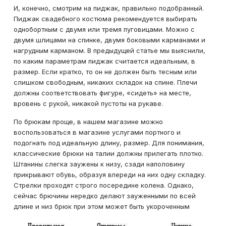
И, конечно, смотрим на пиджак, правильно подобранный.
Пиджак свадебного костюма рекомендуется выбирать
однобортным с двумя или тремя пуговицами. Можно с
двумя шлицами на спинке, двумя боковыми карманами и
нагрудным карманом. В предыдущей статье мы выяснили,
по каким параметрам пиджак считается идеальным, в
размер. Если кратко, то он не должен быть тесным или
слишком свободным, никаких складок на спине. Плечи
должны соответствовать фигуре, «сидеть» на месте,
вровень с рукой, никакой пустоты на рукаве.
По брюкам проще, в нашем магазине можно
воспользоваться в магазине услугами портного и
подогнать под идеальную длину, размер. Для понимания,
классические брюки на талии должны прилегать плотно.
Штанины слегка заужены к низу, сзади наполовину
прикрывают обувь, образуя впереди на них одну складку.
Стрелки проходят строго посередине колена. Однако,
сейчас брючины нередко делают зауженными по всей
длине и низ брюк при этом может быть укороченным