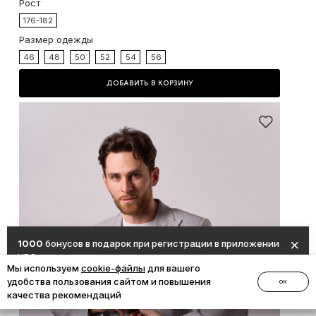
Рост
176-182
Размер одежды
46
48
50
52
54
56
ДОБАВИТЬ В КОРЗИНУ
1000
бонусов в подарок при регистрации в приложении
UDS.
Мы используем
cookie-файлы
для вашего
удобства пользования сайтом и повышения
ОК
Получить бонусы
качества рекомендаций