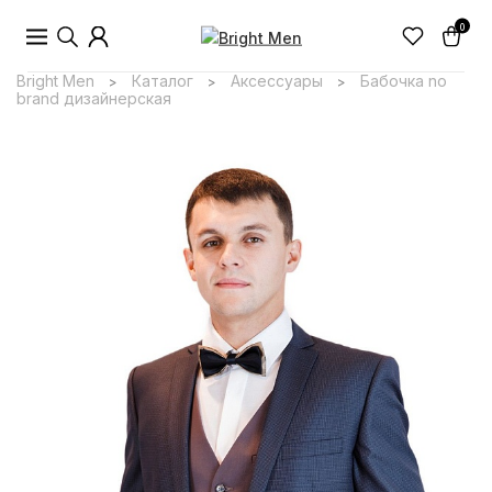
0
Bright Men
Каталог
Аксессуары
Бабочка no
>
>
>
brand дизайнерская