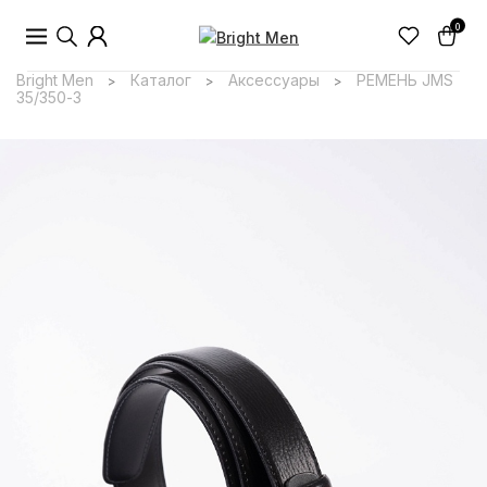
0
Bright Men
Каталог
Аксессуары
РЕМЕНЬ JMS
>
>
>
35/350-3