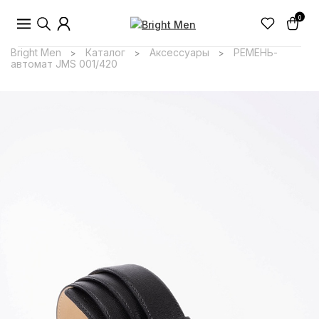
0
Bright Men
Каталог
Аксессуары
РЕМЕНЬ-
>
>
>
автомат JMS 001/420