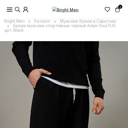
0
Bright Men
Каталог
Мужские брюки в Саратове
>
>
Брюки мужские спортивные чёрный Adam Soul PJS
>
арт. Black