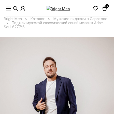
0
Bright Men
Каталог
Мужские пиджаки в Саратове
>
>
Пиджак мужской классический синий меланж Adam
>
Soul 6277\6