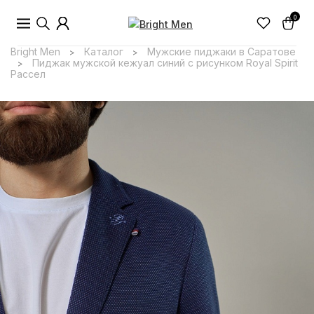
0
Bright Men
Каталог
Мужские пиджаки в Саратове
>
>
Пиджак мужской кежуал синий с рисунком Royal Spirit
>
Рассел