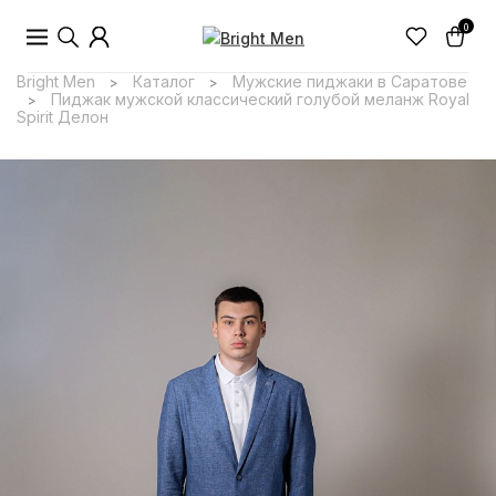
0
Bright Men
Каталог
Мужские пиджаки в Саратове
>
>
Пиджак мужской классический голубой меланж Royal
>
Spirit Делон