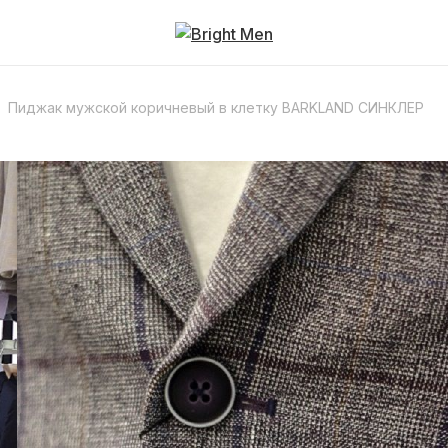
Пиджак мужской коричневый в клетку BARKLAND СИНКЛЕР