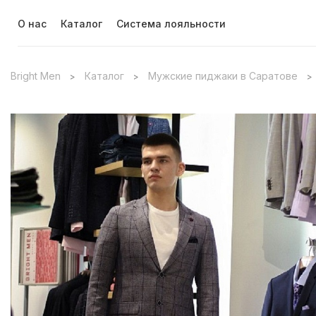
О нас
Каталог
Система лояльности
Bright Men
Каталог
Мужские пиджаки в Саратове
>
>
>