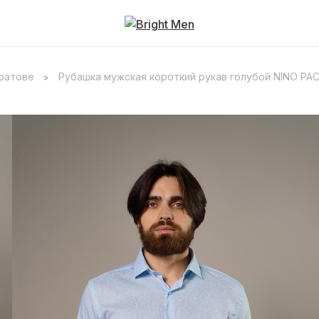
аратове
Рубашка мужская короткий рукав голубой NINO PAC
>