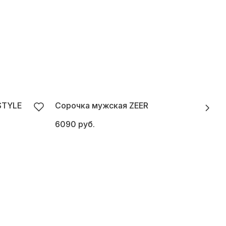
STYLE
Сорочка мужская ZEER
С
6090 руб.
7