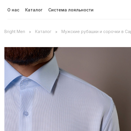
О нас
Каталог
Система лояльности
Bright Men
Каталог
Мужские рубашки и сорочки в С
>
>