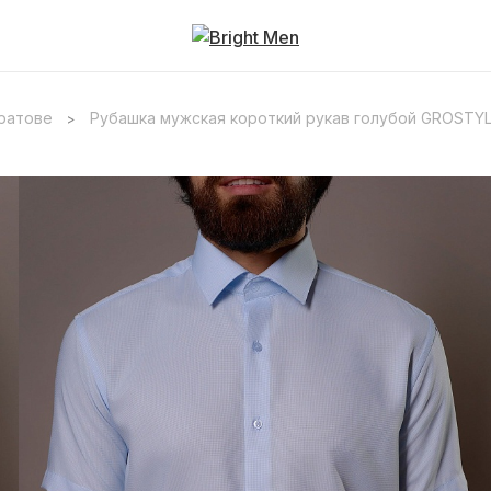
аратове
Рубашка мужская короткий рукав голубой GROSTYL
>