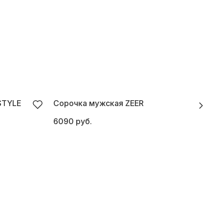
STYLE
Сорочка мужская ZEER
С
6090 руб.
7