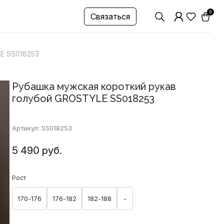
0
Связаться
E SS018253
Рубашка мужская короткий рукав
голубой GROSTYLE SS018253
Артикул: SS018253
5 490 руб.
Рост
170-176
176-182
182-188
-