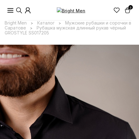
0
Bright Men
Каталог
Мужские рубашки и сорочки в
>
>
Саратове
Рубашка мужская длинный рукав чёрный
>
GROSTYLE SS017205