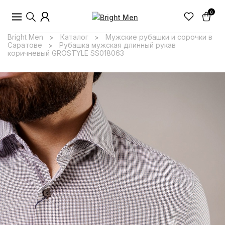
0
Bright Men
Каталог
Мужские рубашки и сорочки в
>
>
Саратове
Рубашка мужская длинный рукав
>
коричневый GROSTYLE SS018063