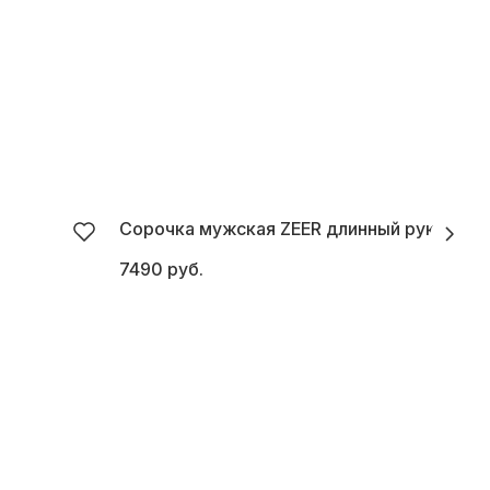
Сорочка мужская ZEER длинный рукав
С
7490 руб.
6