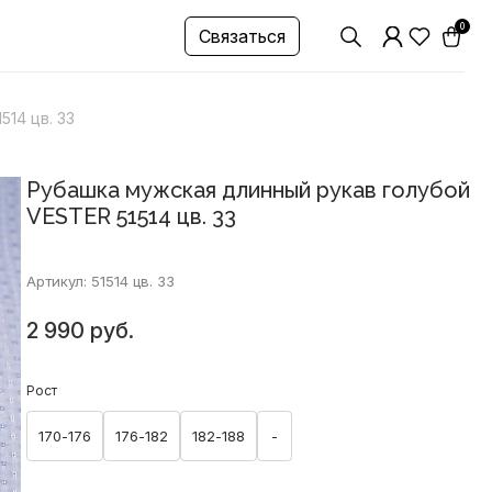
0
Связаться
14 цв. 33
Рубашка мужская длинный рукав голубой
VESTER 51514 цв. 33
Артикул: 51514 цв. 33
2 990 руб.
Рост
170-176
176-182
182-188
-