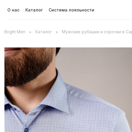
О нас
Каталог
Система лояльности
Bright Men
Каталог
Мужские рубашки и сорочки в С
>
>