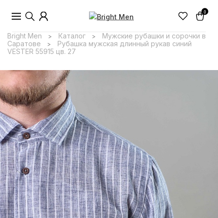
0
Bright Men
Каталог
Мужские рубашки и сорочки в
>
>
Саратове
Рубашка мужская длинный рукав синий
>
VESTER 55915 цв. 27