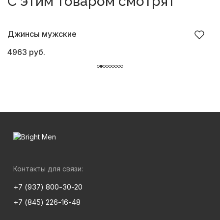
С этим товаром смотрят
Джинсы мужские
Б
4963 руб.
8
Контакты для связи:
+7 (937) 800-30-20
+7 (845) 226-16-48