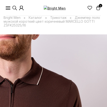
0
Bright Men
Каталог
Трикотаж
Джемпер поло
>
>
>
мужской короткий цвет коричневый MARCELLO GOTTI
ZSFK25325/16