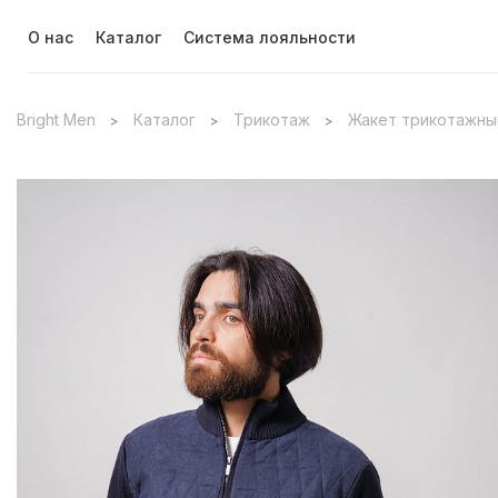
О нас
Каталог
Система лояльности
Bright Men
Каталог
Трикотаж
Жакет трикотажный
>
>
>