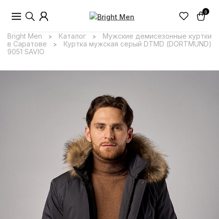
0
Bright Men
Каталог
Мужские демисезонные куртки
>
>
в Саратове
Куртка мужская серый DTMD (DORTMUND)
>
9051 SAVIO