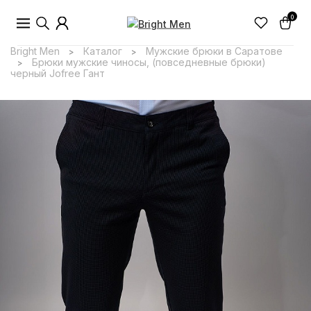
0
Bright Men
Каталог
Мужские брюки в Саратове
>
>
Брюки мужские чиносы, (повседневные брюки)
>
черный Jofree Гант