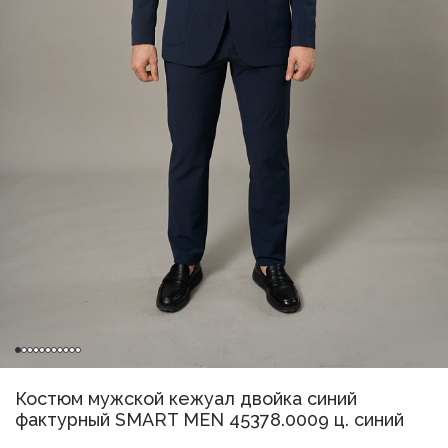
Костюм мужской кежуал двойка синий
фактурный SMART MEN 45378.0009 ц. синий