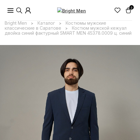
0
Bright Men
Каталог
Костюмы мужские
>
>
классические в Саратове
Костюм мужской кежуал
>
двойка синий фактурный SMART MEN 45378.0009 ц. синий