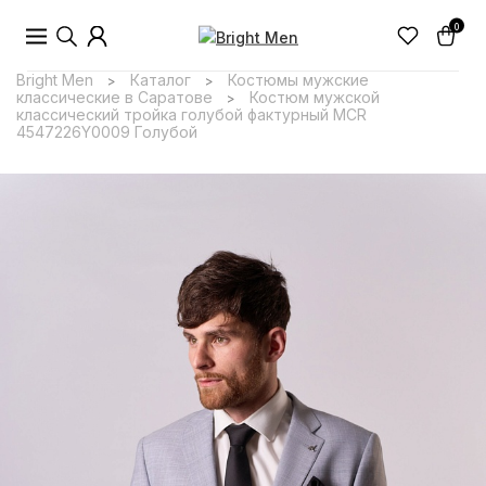
0
Bright Men
Каталог
Костюмы мужские
>
>
классические в Саратове
Костюм мужской
>
классический тройка голубой фактурный MCR
4547226Y0009 Голубой