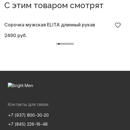
С этим товаром смотрят
Сорочка мужская ELITA длинный рукав
С
2490 руб.
5
Контакты для связи:
+7 (937) 800-30-20
+7 (845) 226-16-48