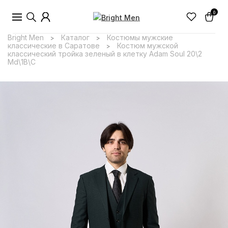
0
Bright Men
Каталог
Костюмы мужские
>
>
классические в Саратове
Костюм мужской
>
классический тройка зеленый в клетку Adam Soul 20\2
Md\1B\C