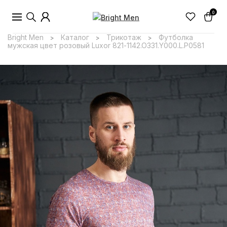
0
Bright Men
Каталог
Трикотаж
Футболка
>
>
>
мужская цвет розовый Luxor 821-1142.O331.Y000.L.P0581