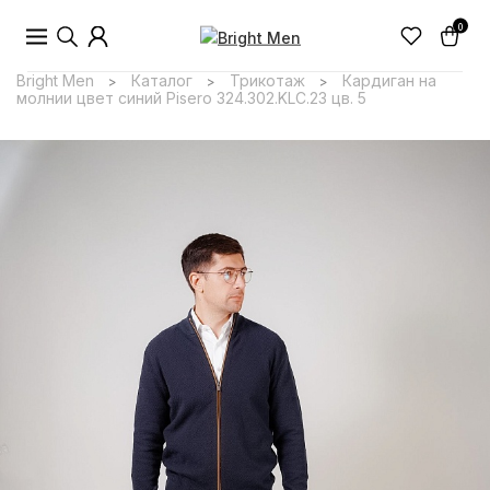
0
Bright Men
Каталог
Трикотаж
Кардиган на
>
>
>
молнии цвет синий Pisero 324.302.KLC.23 цв. 5