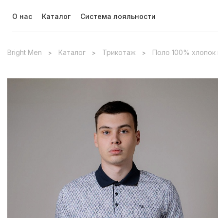
О нас
Каталог
Система лояльности
Bright Men
Каталог
Трикотаж
Поло 100% хлопок 
>
>
>