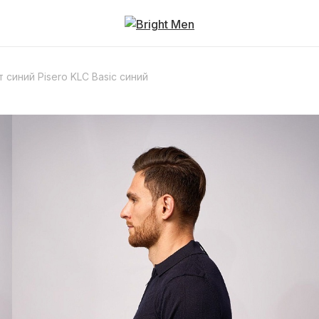
синий Pisero KLC Basic синий