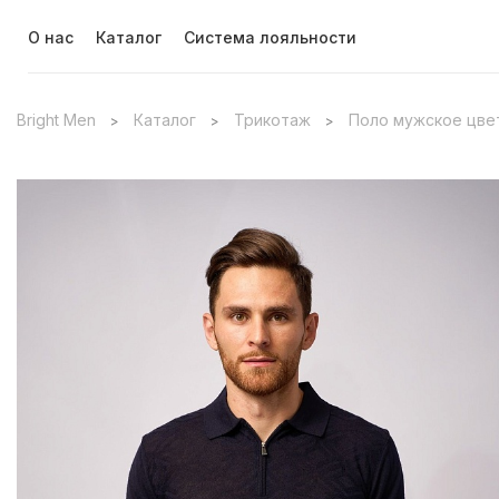
О нас
Каталог
Система лояльности
Bright Men
Каталог
Трикотаж
Поло мужское цвет 
>
>
>