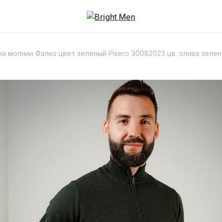
на молнии Фалко цвет зеленый Pisero 30082023 цв. олива зеле