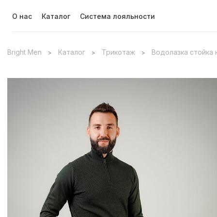
О нас
Каталог
Система лояльности
Bright Men
Каталог
Трикотаж
Водолазка стойка 
>
>
>