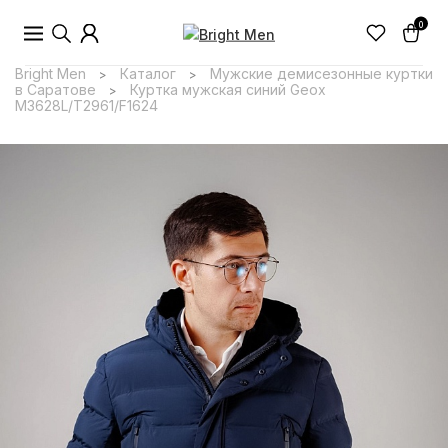
0
Bright Men
Каталог
Мужские демисезонные куртки
>
>
в Саратове
Куртка мужская синий Geox
>
M3628L/T2961/F1624