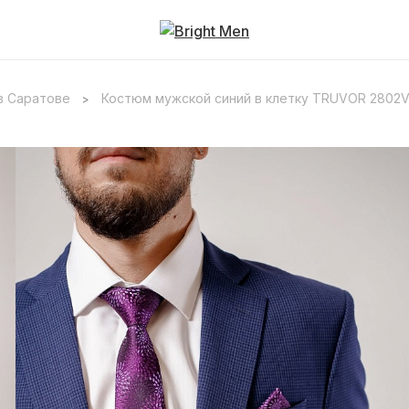
в Саратове
Костюм мужской синий в клетку TRUVOR 2802V
>