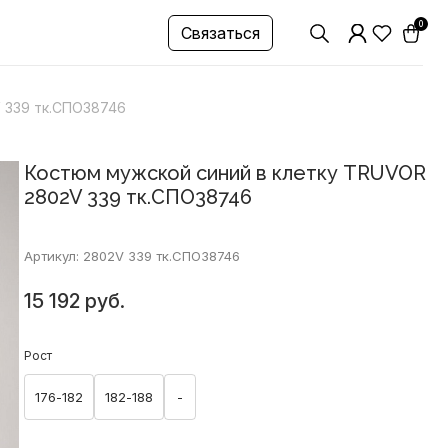
0
Связаться
 339 тк.СПО38746
Костюм мужской синий в клетку TRUVOR
2802V 339 тк.СПО38746
Артикул: 2802V 339 тк.СПО38746
15 192 руб.
Рост
176-182
182-188
-