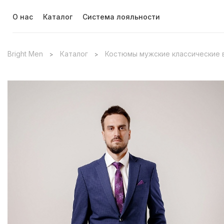
О нас
Каталог
Система лояльности
Bright Men
Каталог
Костюмы мужские классические 
>
>