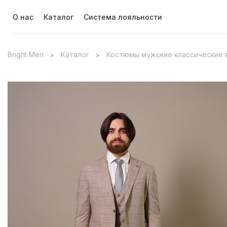
О нас
Каталог
Система лояльности
Bright Men
Каталог
Костюмы мужские классические 
>
>