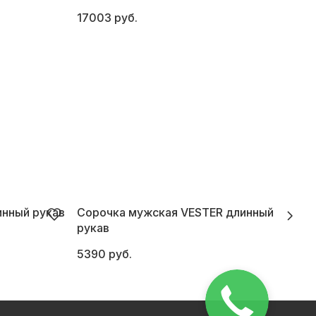
17003 руб.
2
инный рукав
Сорочка мужская VESTER длинный
рукав
4
5390 руб.