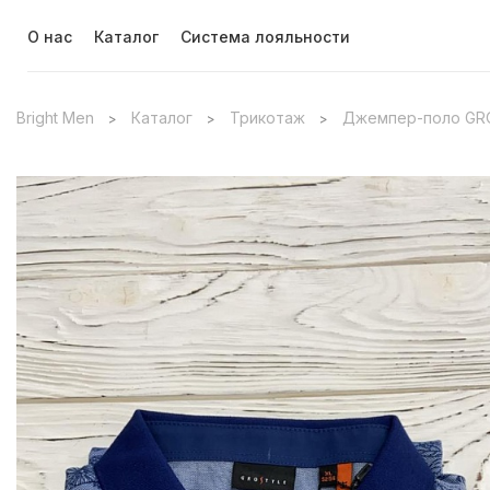
О нас
Каталог
Система лояльности
Bright Men
Каталог
Трикотаж
Джемпер-поло GRO
>
>
>