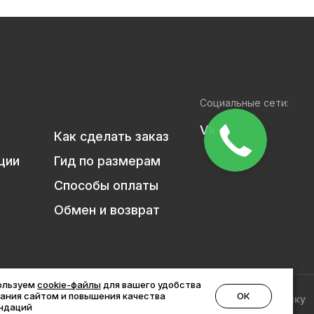
Социальные сети:
Vk
Как сделать заказ
ции
Гид по размерам
Способы оплаты
Обмен и возврат
ользуем
cookie-файлы
для вашего удобства
ОК
ания сайтом и повышения качества
ности
Пользовательское соглашение
Согласие на рассылку
ндаций