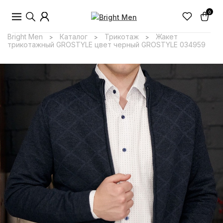
0
Bright Men
Каталог
Трикотаж
Жакет
>
>
>
трикотажный GROSTYLE цвет черный GROSTYLE 034959