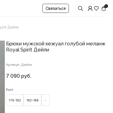
0
Связаться
irit Дейли
Брюки мужской кежуал голубой меланж
Royal Spirit Дейли
Артикул: Дейли
7 090 руб.
Рост
176-182
182-188
-