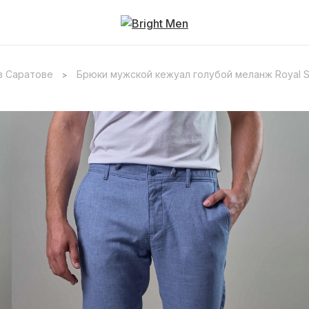
в Саратове
Брюки мужской кежуал голубой меланж Royal Sp
>